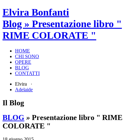
Elvira Bonfanti
Blog » Presentazione libro "
RIME COLORATE "
HOME
CHI SONO
OPERE
BLOG
CONTATTI
Elvira ·
Adelaide
Il Blog
BLOG
»
Presentazione libro " RIME
COLORATE "
18 giugno 2015